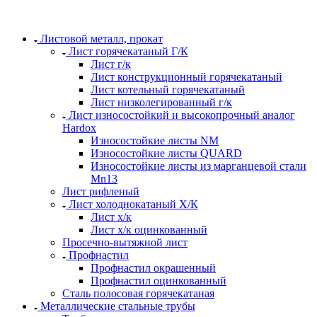
Листовой металл, прокат
Лист горячекатаный Г/К
Лист г/к
Лист конструкционный горячекатаный
Лист котельный горячекатаный
Лист низколегированный г/к
Лист износостойкий и высокопрочный аналог
Hardox
Износостойкие листы NM
Износостойкие листы QUARD
Износостойкие листы из марганцевой стали
Mn13
Лист рифленый
Лист холоднокатаный Х/К
Лист х/к
Лист х/к оцинкованный
Просечно-вытяжной лист
Профнастил
Профнастил окрашенный
Профнастил оцинкованный
Сталь полосовая горячекатаная
Металлические стальные трубы