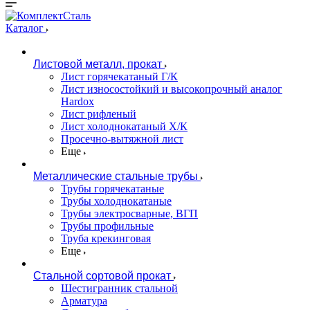
Каталог
Листовой металл, прокат
Лист горячекатаный Г/К
Лист износостойкий и высокопрочный аналог
Hardox
Лист рифленый
Лист холоднокатаный Х/К
Просечно-вытяжной лист
Еще
Металлические стальные трубы
Трубы горячекатаные
Трубы холоднокатаные
Трубы электросварные, ВГП
Трубы профильные
Труба крекинговая
Еще
Стальной сортовой прокат
Шестигранник стальной
Арматура