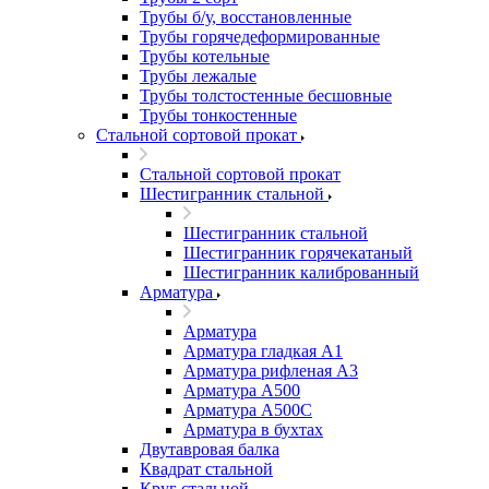
Трубы б/у, восстановленные
Трубы горячедеформированные
Трубы котельные
Трубы лежалые
Трубы толстостенные бесшовные
Трубы тонкостенные
Стальной сортовой прокат
Стальной сортовой прокат
Шестигранник стальной
Шестигранник стальной
Шестигранник горячекатаный
Шестигранник калиброванный
Арматура
Арматура
Арматура гладкая А1
Арматура рифленая А3
Арматура А500
Арматура А500С
Арматура в бухтах
Двутавровая балка
Квадрат стальной
Круг стальной