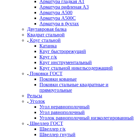
Арматура гладкая А1
Арматура рифленая А3
Арматура А500
Арматура А500С
Арматура в бухтах
Двутавровая балка
Квадрат стальной
Круг стальной
Катанка
Круг быстрорежущий
Круг г/к
Круг инструментальный
Круг стальной никельсодержащий
Поковки ГОСТ
Поковки кованые
Поковки стальные квадратные и
прямоугольные
Рельсы
Уголок
Угол неравнополочный
Угол равнополочный
Уголок равнополочный низколегированный
Швеллер ГОСТ
Швеллер г/к
Швеллер гнутый