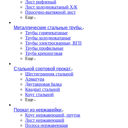
Лист рифленый
Лист холоднокатаный Х/К
Просечно-вытяжной лист
Еще
Металлические стальные трубы
Трубы горячекатаные
Трубы холоднокатаные
Трубы электросварные, ВГП
Трубы профильные
Труба крекинговая
Еще
Стальной сортовой прокат
Шестигранник стальной
Арматура
Двутавровая балка
Квадрат стальной
Круг стальной
Еще
Прокат из нержавейки
Круг нержавеющий, пруток
Лист нержавеющий
Полоса нержавеющая