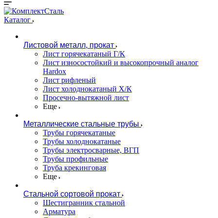
Каталог
Листовой металл, прокат
Лист горячекатаный Г/К
Лист износостойкий и высокопрочный аналог
Hardox
Лист рифленый
Лист холоднокатаный Х/К
Просечно-вытяжной лист
Еще
Металлические стальные трубы
Трубы горячекатаные
Трубы холоднокатаные
Трубы электросварные, ВГП
Трубы профильные
Труба крекинговая
Еще
Стальной сортовой прокат
Шестигранник стальной
Арматура