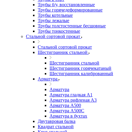
Трубы б/у, восстановленные
Трубы горячедеформированные
Трубы котельные
Трубы лежалые
Трубы толстостенные бесшовные
Трубы тонкостенные
Стальной сортовой прокат
Стальной сортовой прокат
Шестигранник стальной
Шестигранник стальной
Шестигранник горячекатаный
Шестигранник калиброванный
Арматура
Арматура
Арматура гладкая А1
Арматура рифленая А3
Арматура А500
Арматура А500С
Арматура в бухтах
Двутавровая балка
Квадрат стальной
Круг стальной