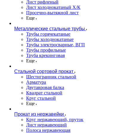
Лист рифленый
Лист холоднокатаный Х/К
Просечно-вытяжной лист
Еще
Металлические стальные трубы
Трубы горячекатаные
Трубы холоднокатаные
Трубы электросварные, ВГП
Трубы профильные
Труба крекинговая
Еще
Стальной сортовой прокат
Шестигранник стальной
Арматура
Двутавровая балка
Квадрат стальной
Круг стальной
Еще
Прокат из нержавейки
Круг нержавеющий, пруток
Лист нержавеющий
Полоса нержавеющая