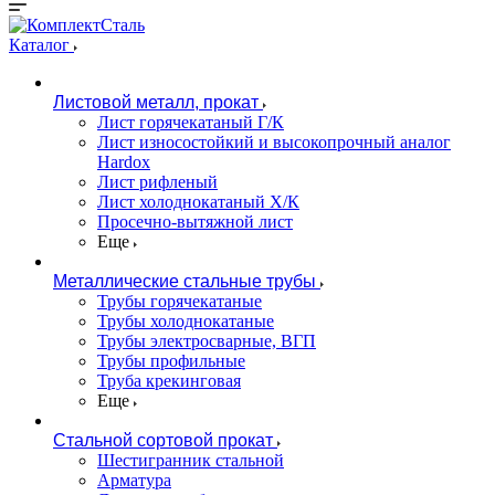
Каталог
Листовой металл, прокат
Лист горячекатаный Г/К
Лист износостойкий и высокопрочный аналог
Hardox
Лист рифленый
Лист холоднокатаный Х/К
Просечно-вытяжной лист
Еще
Металлические стальные трубы
Трубы горячекатаные
Трубы холоднокатаные
Трубы электросварные, ВГП
Трубы профильные
Труба крекинговая
Еще
Стальной сортовой прокат
Шестигранник стальной
Арматура