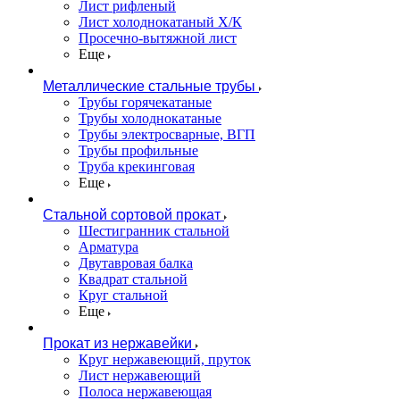
Лист рифленый
Лист холоднокатаный Х/К
Просечно-вытяжной лист
Еще
Металлические стальные трубы
Трубы горячекатаные
Трубы холоднокатаные
Трубы электросварные, ВГП
Трубы профильные
Труба крекинговая
Еще
Стальной сортовой прокат
Шестигранник стальной
Арматура
Двутавровая балка
Квадрат стальной
Круг стальной
Еще
Прокат из нержавейки
Круг нержавеющий, пруток
Лист нержавеющий
Полоса нержавеющая