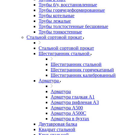
Трубы б/у, восстановленные
Трубы горячедеформированные
Трубы котельные
Трубы лежалые
Трубы толстостенные бесшовные
Трубы тонкостенные
Стальной сортовой прокат
Стальной сортовой прокат
Шестигранник стальной
Шестигранник стальной
Шестигранник горячекатаный
Шестигранник калиброванный
Арматура
Арматура
Арматура гладкая А1
Арматура рифленая А3
Арматура А500
Арматура А500С
Арматура в бухтах
Двутавровая балка
Квадрат стальной
Круг стальной